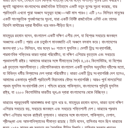
ভারত চলে যান, যেখানে তিনি দিল্লির সাহায্যে দেশের মধ্যে অশান্তি সৃষ্টির চেষ্টা করছেন।
জুলাই আন্দোলন বাংলাদেশের রাজনৈতিক ইতিহাসে একটি নতুন যুগের সূচনা করেছে, যার
প্রতিধ্বনি এখনো পুরো অঞ্চলে অনুভূত হচ্ছে—আট মাস পরেও। এটি ১৭০ মিলিয়ন মানুষের
একটি সাংস্কৃতিক পুনর্জাগরণের সূচনা, যারা একটি নির্দিষ্ট রাজনৈতিক এলিট এবং তাদের
বিদেশি মাস্টারের দ্বারা দীর্ঘদিন ধরে দমন-পীড়িত ছিল।
মাহমুদুর রহমান বলেন, বাংলাদেশ একটি দক্ষিণ এশীয় দেশ, যা বিশ্বের সবচেয়ে জনবহুল
অঞ্চলের একটি। প্রায় এক চতুর্থাংশ মানবজাতি এই অঞ্চলে বসবাস করে। বাংলাদেশের
জনসংখ্যা ১৭০ মিলিয়ন, যার মধ্যে ৯০ শতাংশ মুসলিম। দেশটি হিন্দু সংখ্যাগরিষ্ঠ,
পারমাণবিক শক্তিধর ভারত দ্বারা পরিবেষ্টিত, যা দক্ষিণ এশিয়ার বৃহত্তম এবং সবচেয়ে
প্রভাবশালী রাষ্ট্র। আমাদের ভারতের সঙ্গে সীমান্তের দৈর্ঘ্য ৪,১৪২ কিলোমিটার, যা বিশ্বের
৬ষ্ঠ বৃহত্তম স্থলসীমান্ত। ভৌগোলিকভাবে বাংলাদেশ একটি মুসলিম অধ্যুষিত দ্বীপের মতো,
যা বিভিন্ন ধর্মীয় বিশ্বাসের দেশ দ্বারা পরিবেষ্টিত। ভারত একটি হিন্দু সংখ্যাগরিষ্ঠ দেশ হলেও,
আমাদের একমাত্র পূর্ববর্তী প্রতিবেশী মিয়ানমার বৌদ্ধ সংখ্যাগরিষ্ঠ। আরও পূর্বে মালয়েশিয়া
প্রথম মুসলিম সংখ্যাগরিষ্ঠ দেশ। পশ্চিমে রয়েছে পাকিস্তান, বাংলাদেশের পূর্বসূরি মুসলিম
রাষ্ট্র, যা ২২০০ কিলোমিটার ভারতীয় ভূখণ্ড দ্বারা বাংলাদেশের থেকে বিচ্ছিন্ন।
ভারতের প্রভুত্ববাদী আকাঙ্ক্ষার কথা তুলে ধরে ড. মাহমুদুর রহমান বলেন, ভারত হলো দক্ষিণ
এশিয়ার সবচেয়ে বড়, সবচেয়ে জনবহুল এবং সবচেয়ে শক্তিশালী দেশ। ভারতের প্রভাব
দক্ষিণ এশিয়ার অনেক রাষ্ট্রেই দৃশ্যমান। ভারতের সঙ্গে বাংলাদেশ, পাকিস্তান, নেপাল,
শ্রীলঙ্কা এবং আফগানিস্তানের সীমান্ত রয়েছে। তিনি বলেন, হাসিনার পতন ছিল ভারতের
জন্য ১৯৪৭ সালের পর সবচেয়ে বড় বৈদেশিক নীতির বিপর্যয়। হাসিনার সরকার পতনের