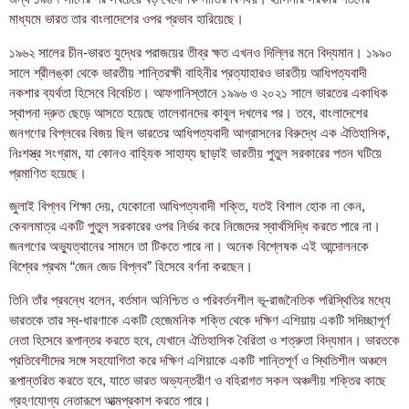
মাধ্যমে ভারত তার বাংলাদেশের ওপর প্রভাব হারিয়েছে।
১৯৬২ সালের চীন-ভারত যুদ্ধের পরাজয়ের তীব্র ক্ষত এখনও দিল্লির মনে বিদ্যমান। ১৯৯০
সালে শ্রীলঙ্কা থেকে ভারতীয় শান্তিরক্ষী বাহিনীর প্রত্যাহারও ভারতীয় আধিপত্যবাদী
নকশার ব্যর্থতা হিসেবে বিবেচিত। আফগানিস্তানে ১৯৯৬ ও ২০২১ সালে ভারতের একাধিক
স্থাপনা দ্রুত ছেড়ে আসতে হয়েছে তালেবানদের কাবুল দখলের পর। তবে, বাংলাদেশের
জনগণের বিপ্লবের বিজয় ছিল ভারতের আধিপত্যবাদী আগ্রাসনের বিরুদ্ধে এক ঐতিহাসিক,
নিঃশস্ত্র সংগ্রাম, যা কোনও বাহ্যিক সাহায্য ছাড়াই ভারতীয় পুতুল সরকারের পতন ঘটিয়ে
প্রমাণিত হয়েছে।
জুলাই বিপ্লব শিক্ষা দেয়, যেকোনো আধিপত্যবাদী শক্তি, যতই বিশাল হোক না কেন,
কেবলমাত্র একটি পুতুল সরকারের ওপর নির্ভর করে নিজেদের স্বার্থসিদ্ধি করতে পারে না।
জনগণের অভ্যুত্থানের সামনে তা টিকতে পারে না। অনেক বিশ্লেষক এই আন্দোলনকে
বিশ্বের প্রথম “জেন জেড বিপ্লব” হিসেবে বর্ণনা করছেন।
তিনি তাঁর প্রবন্ধে বলেন, বর্তমান অনিশ্চিত ও পরিবর্তনশীল ভূ-রাজনৈতিক পরিস্থিতির মধ্যে
ভারতকে তার স্ব-ধারণাকে একটি হেজেমনিক শক্তি থেকে দক্ষিণ এশিয়ায় একটি সদিচ্ছাপূর্ণ
নেতা হিসেবে রূপান্তর করতে হবে, যেখানে ঐতিহাসিক বৈরিতা ও শত্রুতা বিদ্যমান। ভারতকে
প্রতিবেশীদের সঙ্গে সহযোগিতা করে দক্ষিণ এশিয়াকে একটি শান্তিপূর্ণ ও স্থিতিশীল অঞ্চলে
রূপান্তরিত করতে হবে, যাতে ভারত অভ্যন্তরীণ ও বহিরাগত সকল অঞ্চলীয় শক্তির কাছে
গ্রহণযোগ্য নেতারূপে আত্মপ্রকাশ করতে পারে।