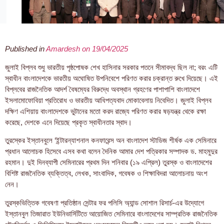
Published in
Amardesh on 19/04/2025
জুলাই বিপ্লব শুধু ভারতীয় পৃষ্ঠপোষক শেখ হাসিনার সরকার পতনে সীমাবদ্ধ ছিল না; বরং এটি
স্বাধীন বাংলাদেশকে ভারতীয় অঘোষিত উপনিবেশে পরিণত করার চক্রান্ত রুখে দিয়েছে। এই
বিপ্লবের রাজনৈতিক আদর্শ বৈষম্যের বিরুদ্ধে অবস্থান গ্রহণের পাশাপাশি বাংলাদেশে
ইসলামোফোবিয়া প্রতিরোধ ও ভারতীয় আধিপত্যবাদ মোকাবেলায় নিবেদিত। জুলাই বিপ্লব
দক্ষিণ এশিয়ায় বাংলাদেশকে ভুটানের মতো করদ রাজ্যে পরিণত করার ষড়যন্ত্র থেকে রক্ষা
করেছে, দেশকে এনে দিয়েছে প্রকৃত স্বাধীনতার স্বাদ।
তুরস্কের ইস্তানবুলে ‘ইন্টারন্যাশনাল কনফারেন্স অন বাংলাদেশ স্টাডিজ শীর্ষক এক সেমিনারে
প্রধান আলোচক হিসেবে এসব কথা বলেন দৈনিক আমার দেশ পত্রিকার সম্পাদক ড. মাহমুদুর
রহমান। দুই দিনব্যাপী সেমিনারের প্রথম দিন শনিবার (১৯ এপ্রিল) তুরস্ক ও বাংলাদেশের
বিশিষ্ট রাজনৈতিক ব্যক্তিত্ব, লেখক, সাংবাদিক, গবেষক ও শিক্ষাবিদরা আলোচনায় অংশ
নেন।
তুরস্কভিত্তিক গবেষণা প্রতিষ্ঠান সেন্টার ফর পলিসি অ্যান্ড সোশাল রিসার্চ-এর উদ্যোগে
ইস্তানবুল তিজারাত ইউনিভার্সিটিতে আয়োজিত সেমিনারে বাংলাদেশের সাম্প্রতিক রাজনৈতিক