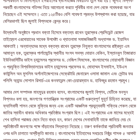
পটপরিবর্তন ও ফিলিস্তিনে ইসরাইলের ধ্বংসযজ্ঞের বিষয়টিও তুলে ধরা হয়। জুলাই বিপ্লব-
পরবর্তী বাংলাদেশের গতিপথ নিয়ে আলোচনা করতে পৃথিবীর নানা দেশ থেকে গবেষকরা অংশ
নিয়েছেন এই সম্মেলনে। এতে ১২৫টিরও বেশি গবেষণা প্রবন্ধ উপস্থাপন করা হয়েছে, যার
বেশিরভাগই ছিল জুলাই বিপ্লবকে কেন্দ্র করে।
উদ্বোধনী অনুষ্ঠানে প্রধান বক্তা হিসেবে বক্তব্য রাখেন তুরস্কের প্রেসিডেন্ট রেজেপ
তাইয়্যেপ এরদোয়ানের সাবেক উপদেষ্টা ও খ্যাতনামা সমাজবিজ্ঞানী অধ্যাপক ড. ইয়াসিন
আকতাই। অন্যান্যদের মধ্যে বক্তব্য রাখেন তুরস্কে নিযুক্ত বাংলাদেশের রাষ্ট্রদূত এম
আমানুল হক, তুরস্কের পার্লামেন্টের স্থানীয় সংসদ সদস্য দোয়ান বেকিন, ইস্তানবুল তিজারাত
ইউনিভার্সিটির ভাইস চ্যান্সেলর প্রফেসর ড. নেজিপ সিমসেক, বাংলাদেশের নোয়াখালী বিজ্ঞান
ও প্রযুক্তি বিশ্ববিদ্যালয়ের ভাইস চ্যান্সেলর প্রফেসর ড. মোহাম্মদ ইসমাইল, ইউএস
কাউন্সিল অব মুসলিম অর্গানাইজেশনের সেক্রেটারি জেনারেল ওসামা জামাল এবং সেন্টার ফর
পলিসি অ্যান্ড সোশাল রিসার্চ-এর কনফারেন্স কো-চেয়ারম্যান ড. হাফিজুর রহমান প্রমুখ।
আমার দেশ সম্পাদক মাহমুদুর রহমান বলেন, বাংলাদেশের জুলাই বিপ্লব, যেটিকে মনসুন
বিপ্লবও বলা হয়, জনগণের গণতান্ত্রিক সংগ্রামের একটি গুরুত্বপূর্ণ মুহূর্ত চিহ্নিত করেছে, যা
ফ্যাসিবাদী শাসন থেকে মুক্তির জন্য এবং একটি আঞ্চলিক প্রভুত্ববাদী শক্তির শেকল থেকে
জাতির স্বাধীন থাকার অধিকার প্রতিষ্ঠার সংগ্রাম ছিল। এই সংগ্রামের এক মাসের মধ্যেই
শেখ হাসিনা পরাজয় মেনে নিতে বাধ্য হন, কারণ দেশের সেনাবাহিনী তাকে জানিয়ে দেয় যে
প্রতিষ্ঠানটি জনগণের পক্ষে দাঁড়ানোর সিদ্ধান্ত নিয়েছে। তরুণ কর্মকর্তারা প্রতিবাদী জনতার
ওপর গুলি চালাতে অস্বীকৃতি জানায়। বাংলাদেশের ইতিহাসের সবচেয়ে নিষ্ঠুর শাসক ৫ আগস্ট